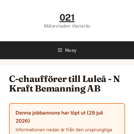
Hoppa
till
021
innehåll
Mälarstaden Västerås
Meny
C-chaufförer till Luleå - N
Kraft Bemanning AB
Denna jobbannons har löpt ut (29 juli
2026)
Informationen nedan är från den ursprungliga