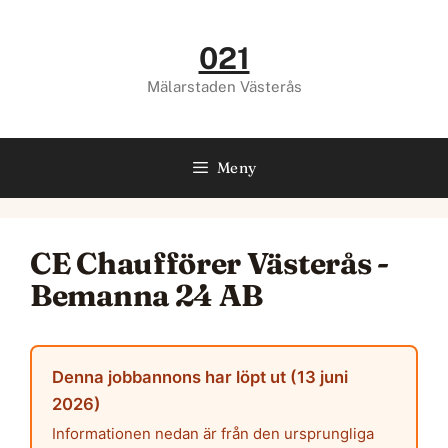
Hoppa
till
021
innehåll
Mälarstaden Västerås
Meny
CE Chaufförer Västerås -
Bemanna 24 AB
Denna jobbannons har löpt ut (13 juni
2026)
Informationen nedan är från den ursprungliga