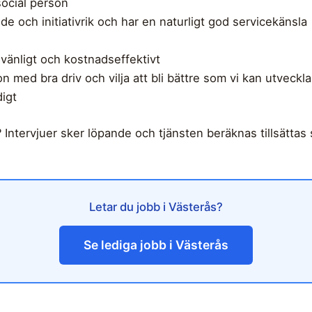
social person
e och initiativrik och har en naturligt god servicekänsla
övänligt och kostnadseffektivt
n med bra driv och vilja att bli bättre som vi kan utveckla
digt
ntervjuer sker löpande och tjänsten beräknas tillsättas så
Letar du jobb i Västerås?
Se lediga jobb i Västerås