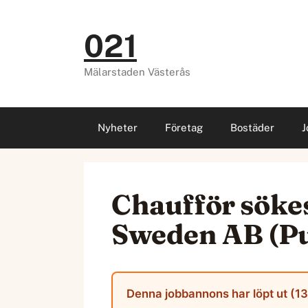
Hoppa
till
021
innehåll
Mälarstaden Västerås
Nyheter
Företag
Bostäder
J
Chaufför sökes
Sweden AB (Pu
Denna jobbannons har löpt ut (13