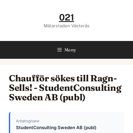
Hoppa
till
021
innehåll
Mälarstaden Västerås
Meny
Chaufför sökes till Ragn-
Sells! - StudentConsulting
Sweden AB (publ)
Arbetsgivare
StudentConsulting Sweden AB (publ)