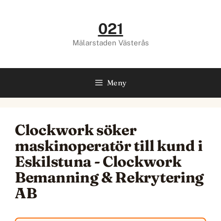
Hoppa
till
021
innehåll
Mälarstaden Västerås
Meny
Clockwork söker
maskinoperatör till kund i
Eskilstuna - Clockwork
Bemanning & Rekrytering
AB