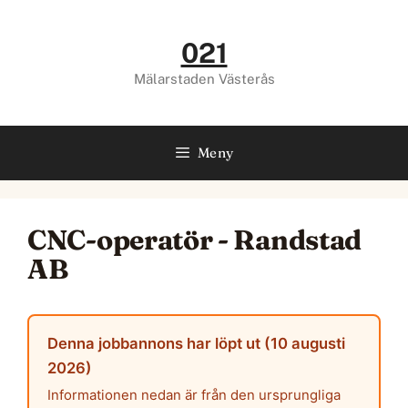
Hoppa
till
021
innehåll
Mälarstaden Västerås
Meny
CNC-operatör - Randstad
AB
Denna jobbannons har löpt ut (10 augusti
2026)
Informationen nedan är från den ursprungliga