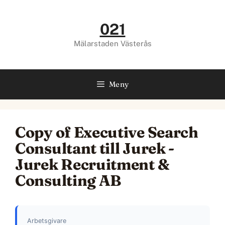
Hoppa
till
021
innehåll
Mälarstaden Västerås
Meny
Copy of Executive Search
Consultant till Jurek -
Jurek Recruitment &
Consulting AB
Arbetsgivare