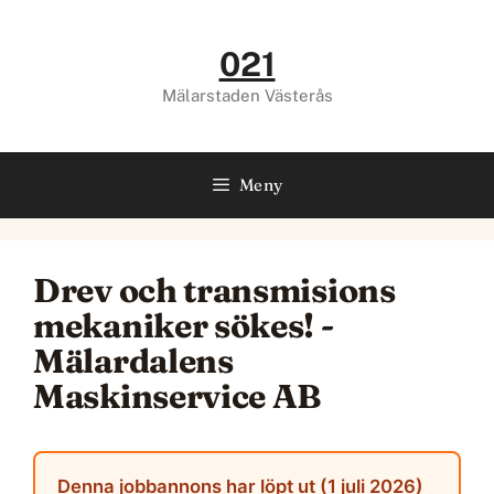
Hoppa
till
021
innehåll
Mälarstaden Västerås
Meny
Drev och transmisions
mekaniker sökes! -
Mälardalens
Maskinservice AB
Denna jobbannons har löpt ut (1 juli 2026)