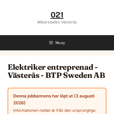
Hoppa
till
021
innehåll
Mälarstaden Västerås
Meny
Elektriker entreprenad -
Västerås - BTP Sweden AB
Denna jobbannons har löpt ut (3 augusti
2026)
Informationen nedan är från den ursprungliga