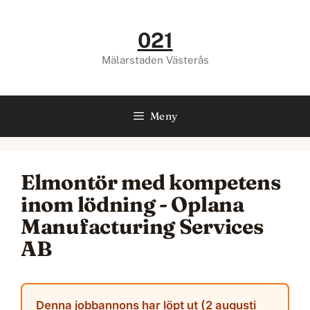
Hoppa
till
021
innehåll
Mälarstaden Västerås
Meny
Elmontör med kompetens
inom lödning - Oplana
Manufacturing Services
AB
Denna jobbannons har löpt ut (2 augusti