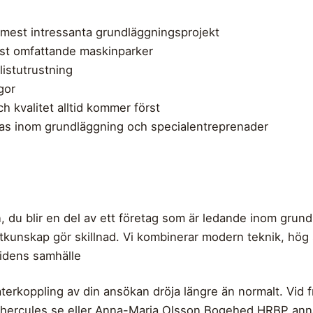
 mest intressanta grundläggningsprojekt
est omfattande maskinparker
istutrustning
gor
h kvalitet alltid kommer först
klas inom grundläggning och specialentreprenader
, du blir en del av ett företag som är ledande inom grun
tkunskap gör skillnad. Vi kombinerar modern teknik, hög 
tidens samhälle
terkoppling av din ansökan dröja längre än normalt. Vid
hercules.se
eller Anna-Maria Olsson Bogehed HRBP
ann