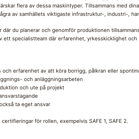
härskar flera av dessa maskintyper. Tillsammans med dina k
några av samhällets viktigaste infrastruktur-, industri-, 
ar där du planerar och genomför produktionen tillsamman
 av ett specialistteam där erfarenhet, yrkesskicklighet oc
ch erfarenhet av att köra borrigg, pålkran eller spontm
läggnings- och anläggningsarbeten
oduktion och ute på projekt
 ansvarstagande
också ta eget ansvar
 certifieringar för rollen, exempelvis SAFE 1, SAFE 2.