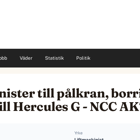
obb
Väder
Statistik
Politik
ster till pålkran, borri
ill Hercules G - NCC 
Yrke
Liftmaskinist