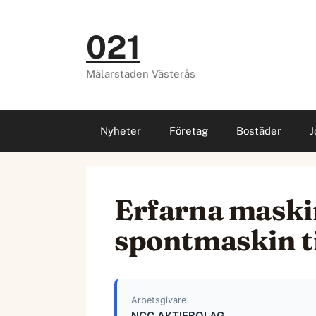
Hoppa
till
021
innehåll
Mälarstaden Västerås
Nyheter
Företag
Bostäder
J
Erfarna maskini
spontmaskin t
Arbetsgivare
NCC AKTIEBOLAG