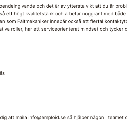
oendeingivande och det är av yttersta vikt att du är pro
å ett högt kvalitetstänk och arbetar noggrant med både 
en som Fältmekaniker innebär också ett flertal kontaktyto
ativa roller, har ett serviceorienterat mindset och tycker 
rås
dig att maila
info@emploid.se
så hjälper någon i teamet di