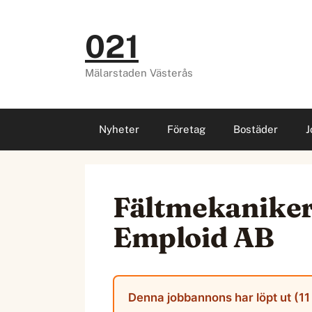
Hoppa
till
021
innehåll
Mälarstaden Västerås
Nyheter
Företag
Bostäder
J
Fältmekaniker
Emploid AB
Denna jobbannons har löpt ut (11