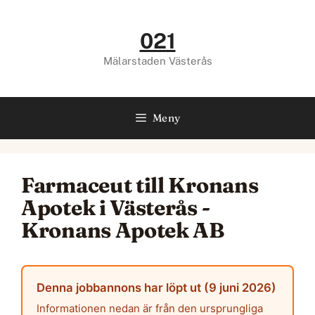
Hoppa
till
021
innehåll
Mälarstaden Västerås
Meny
Farmaceut till Kronans
Apotek i Västerås -
Kronans Apotek AB
Denna jobbannons har löpt ut (9 juni 2026)
Informationen nedan är från den ursprungliga