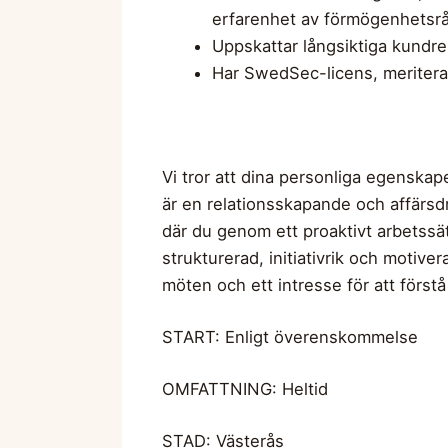
erfarenhet av förmögenhetsr
Uppskattar långsiktiga kundrel
Har SwedSec-licens, meriter
Vi tror att dina personliga egenska
är en relationsskapande och affärsdri
där du genom ett proaktivt arbetssät
strukturerad, initiativrik och motiv
möten och ett intresse för att först
START: Enligt överenskommelse
OMFATTNING: Heltid
STAD: Västerås