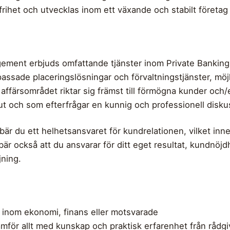
frihet och utvecklas inom ett växande och stabilt företag
ment erbjuds omfattande tjänster inom Private Banking
ssade placeringslösningar och förvaltningstjänster, möjlig
 affärsområdet riktar sig främst till förmögna kunder och/
t och som efterfrågar en kunnig och professionell disku
r du ett helhetsansvaret för kundrelationen, vilket innebä
ebär också att du ansvarar för ditt eget resultat, kundnö
jning.
inom ekonomi, finans eller motsvarade
ramför allt med kunskap och praktisk erfarenhet från rådg