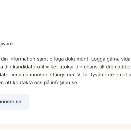
givare
 din information samt bifoga dokument. Logga gärna vidare
a din kandidatprofil vilket utökar din chans till drömjobb
dater innan annonsen stängs ner. Vi tar tyvärr inte emot 
en att kontakta oss på
info@pn.se
nonser.se