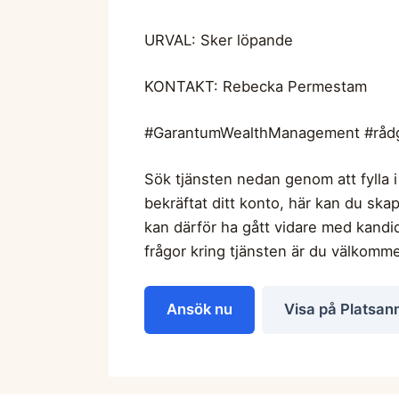
URVAL: Sker löpande
KONTAKT: Rebecka Permestam
#GarantumWealthManagement #råd
Sök tjänsten nedan genom att fylla i
bekräftat ditt konto, här kan du skap
kan därför ha gått vidare med kandi
frågor kring tjänsten är du välkomm
Ansök nu
Visa på Platsan