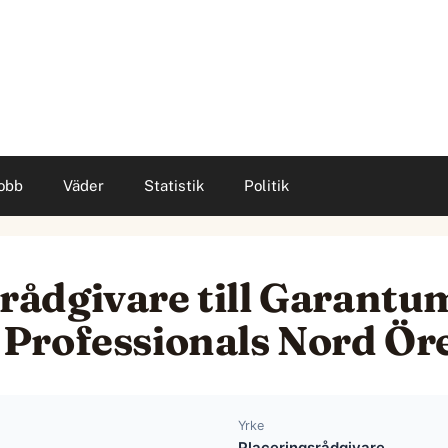
obb
Väder
Statistik
Politik
ådgivare till Garantu
Professionals Nord Ör
Yrke
Placeringsrådgivare