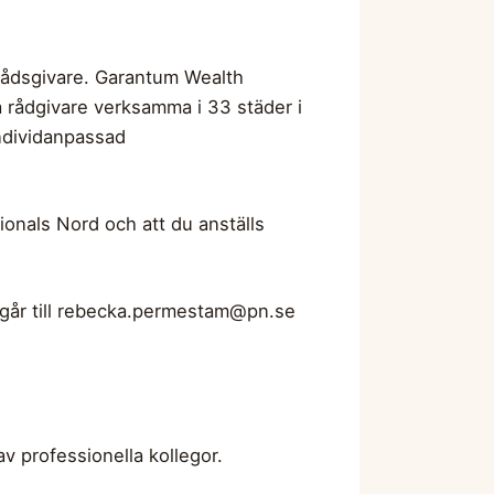
ådsgivare. Garantum Wealth
rådgivare verksamma i 33 städer i
ndividanpassad
ionals Nord och att du anställs
år till
rebecka.permestam@pn.se
av professionella kollegor.