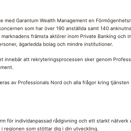
bete med Garantum Wealth Management en Förmögenhetsr
ncernen som har över 190 anställda samt 140 anknutna 
v marknadens främsta aktörer inom Private Banking och i
rsoner, ägarledda bolag och mindre institutioner.
ket innebär att rekryteringsprocessen sker genom Profess
ement.
as av Professionals Nord och alla frågor kring tjänsten g
form för individanpassad rådgivning och ett starkt nätverk 
 i regionen som stöttar dig i din utveckling.