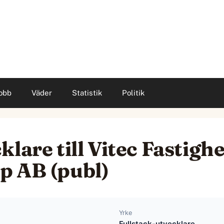
obb
Väder
Statistik
Politik
lare till Vitec Fastighe
p AB (publ)
Yrke
Fullstack-utvecklare