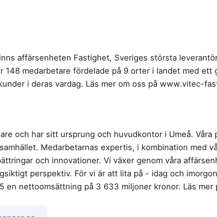
nns affärsenheten Fastighet, Sveriges största leverantör
r 148 medarbetare fördelade på 9 orter i landet med ett
ra kunder i deras vardag. Läs mer om oss på www.vitec-fa
ware och har sitt ursprung och huvudkontor i Umeå. Våra p
 i samhället. Medarbetarnas expertis, i kombination med
rbättringar och innovationer. Vi växer genom våra affär
ångsiktigt perspektiv. För vi är att lita på - idag och imorgo
en nettoomsättning på 3 633 miljoner kronor. Läs mer 