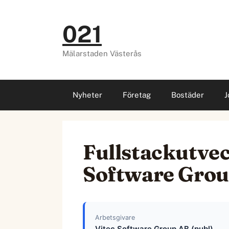
Hoppa
till
021
innehåll
Mälarstaden Västerås
Nyheter
Företag
Bostäder
J
Fullstackutveck
Software Grou
Arbetsgivare
Vitec Software Group AB (publ)