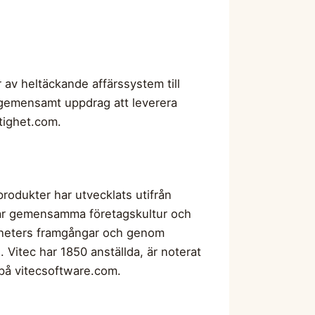
 av heltäckande affärssystem till
 gemensamt uppdrag att leverera
stighet.com.
rodukter har utvecklats utifrån
 vår gemensamma företagskultur och
senheters framgångar och genom
n. Vitec har 1850 anställda, är noterat
på vitecsoftware.com.