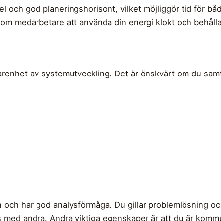
kel och god planeringshorisont, vilket möjliggör tid för 
som medarbetare att använda din energi klokt och behålla b
farenhet av systemutveckling. Det är önskvärt om du samt
och har god analysförmåga. Du gillar problemlösning och 
s med andra. Andra viktiga egenskaper är att du är kommu