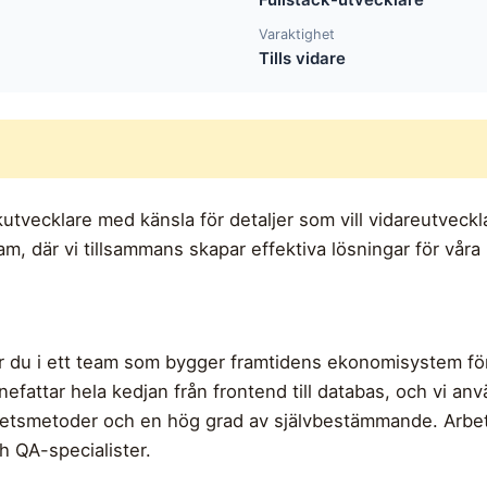
Varaktighet
Tills vidare
4
kutvecklare med känsla för detaljer som vill vidareutveck
team, där vi tillsammans skapar effektiva lösningar för vå
 du i ett team som bygger framtidens ekonomisystem för 
nefattar hela kedjan från frontend till databas, och vi an
rbetsmetoder och en hög grad av självbestämmande. Arbet
 QA-specialister.