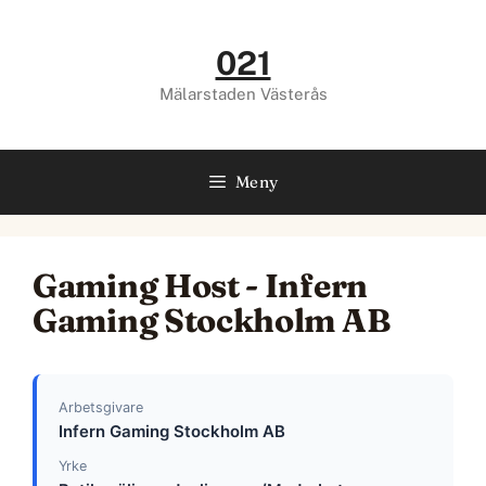
Hoppa
till
021
innehåll
Mälarstaden Västerås
Meny
Gaming Host - Infern
Gaming Stockholm AB
Arbetsgivare
Infern Gaming Stockholm AB
Yrke