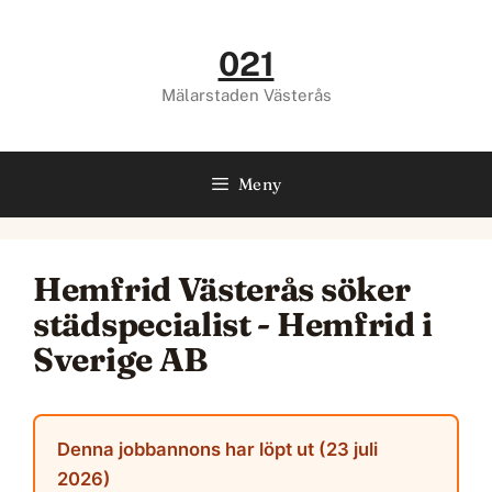
Hoppa
till
021
innehåll
Mälarstaden Västerås
Meny
Hemfrid Västerås söker
städspecialist - Hemfrid i
Sverige AB
Denna jobbannons har löpt ut (23 juli
2026)