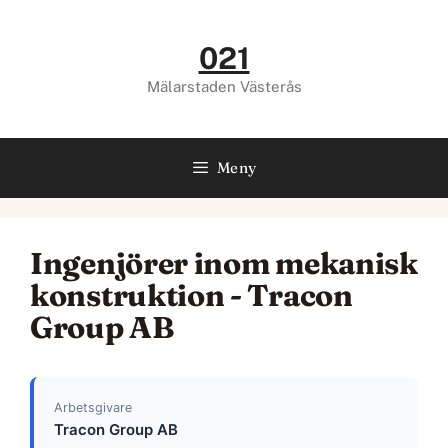
Hoppa
till
021
innehåll
Mälarstaden Västerås
Meny
Ingenjörer inom mekanisk
konstruktion - Tracon
Group AB
Arbetsgivare
Tracon Group AB