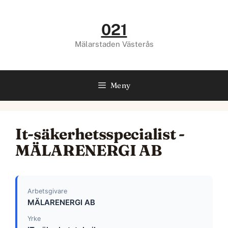
Hoppa
till
021
innehåll
Mälarstaden Västerås
Meny
It-säkerhetsspecialist -
MÄLARENERGI AB
Arbetsgivare
MÄLARENERGI AB
Yrke