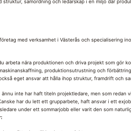
d struktur, samordning och ledarskap i en miljö där produ
gsföretag med verksamhet i Västerås och specialisering i
 du arbeta nära produktionen och driva projekt som gör kon
maskinanskaffning, produktionsutrustning och förbättrin
också eget ansvar att hålla ihop struktur, framdrift och s
e ännu inte har haft titeln projektledare, men som redan v
anske har du lett ett grupparbete, haft ansvar i ett exjob
etsledare under ett sommarjobb eller varit den som naturl
: