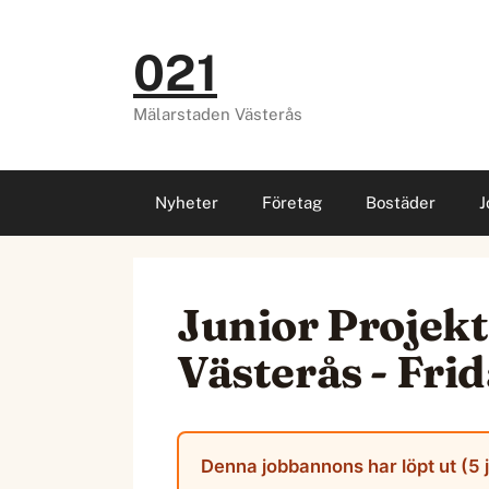
Hoppa
till
021
innehåll
Mälarstaden Västerås
Nyheter
Företag
Bostäder
J
Junior Projekt
Västerås - Fri
Denna jobbannons har löpt ut (5 