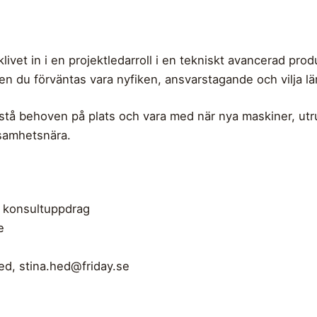
klivet in i en projektledarroll i en tekniskt avancerad pr
en du förväntas vara nyfiken, ansvarstagande och vilja lär
rstå behoven på plats och vara med när nya maskiner, utru
ksamhetsnära.
gt konsultuppdrag
e
Hed,
stina.hed@friday.se