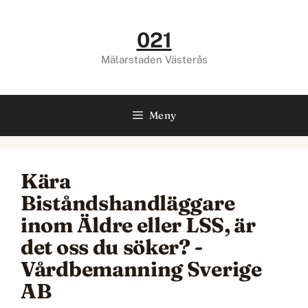
Hoppa
till
021
innehåll
Mälarstaden Västerås
Meny
Kära
Biståndshandläggare
inom Äldre eller LSS, är
det oss du söker? -
Vårdbemanning Sverige
AB