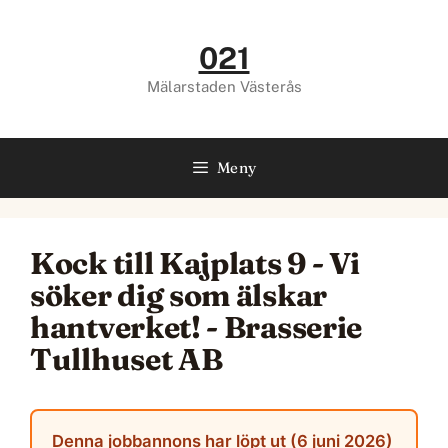
Hoppa
till
021
innehåll
Mälarstaden Västerås
Meny
Kock till Kajplats 9 - Vi
söker dig som älskar
hantverket! - Brasserie
Tullhuset AB
Denna jobbannons har löpt ut (6 juni 2026)