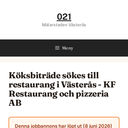
Hoppa
till
021
innehåll
Mälarstaden Västerås
Meny
Köksbiträde sökes till
restaurang i Västerås - KF
Restaurang och pizzeria
AB
Denna jobbannons har löpt ut (8 juni 2026)