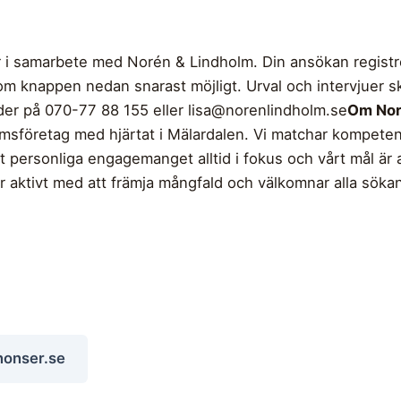
 i samarbete med Norén & Lindholm. Din ansökan registr
 knappen nedan snarast möjligt. Urval och intervjuer sk
der på 070-77 88 155 eller
lisa@norenlindholm.se
Om Nor
erimsföretag med hjärtat i Mälardalen. Vi matchar kompet
 det personliga engagemanget alltid i fokus och vårt mål ä
 aktivt med att främja mångfald och välkomnar alla sökand
nonser.se