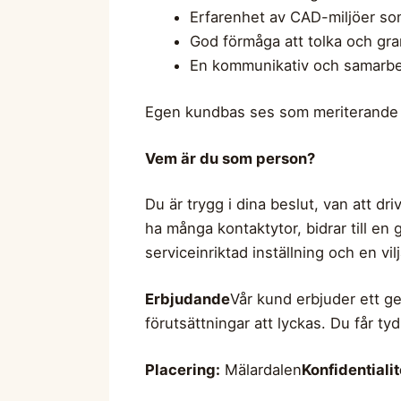
Erfarenhet av CAD-miljöer som
God förmåga att tolka och gr
En kommunikativ och samarbets
Egen kundbas ses som meriterande m
Vem är du som person?
Du är trygg i dina beslut, van att dr
ha många kontaktytor, bidrar till en 
serviceinriktad inställning och en vil
Erbjudande
Vår kund erbjuder ett ge
förutsättningar att lyckas. Du får tyd
Placering:
Mälardalen
Konfidentialit