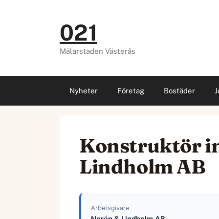
Hoppa
till
021
innehåll
Mälarstaden Västerås
Nyheter
Företag
Bostäder
J
Konstruktör i
Lindholm AB
Arbetsgivare
Norén & Lindholm AB