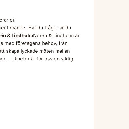
erar du
er löpande. Har du frågor är du
én & Lindholm
Norén & Lindholm är
ens med företagens behov, från
r att skapa lyckade möten mellan
e, olikheter är för oss en viktig