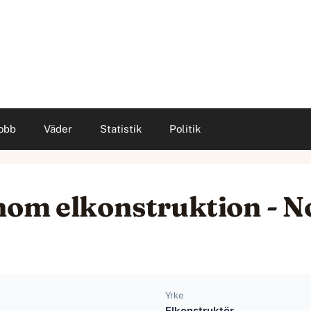
obb
Väder
Statistik
Politik
nom elkonstruktion - N
Yrke
Elkonstruktör