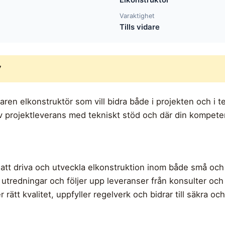
Varaktighet
Tills vidare
7
aren elkonstruktör som vill bidra både i projekten och i t
v projektleverans med tekniskt stöd och där din kompeten
l i att driva och utveckla elkonstruktion inom både små oc
utredningar och följer upp leveranser från konsulter och l
ler rätt kvalitet, uppfyller regelverk och bidrar till säkra 