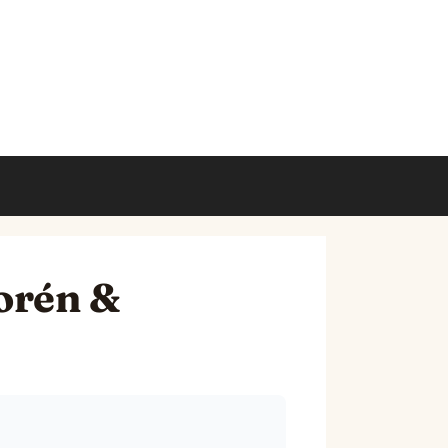
orén &