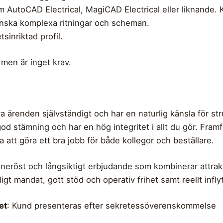
 AutoCAD Electrical, MagiCAD Electrical eller liknande. 
anska komplexa ritningar och scheman.
inriktad profil.
en är inget krav.
iva ärenden självständigt och har en naturlig känsla för str
god stämning och har en hög integritet i allt du gör. Framf
ja att göra ett bra jobb för både kollegor och beställare.
neröst och långsiktigt erbjudande som kombinerar attrakt
ligt mandat, gott stöd och operativ frihet samt reellt infl
et
: Kund presenteras efter sekretessöverenskommelse