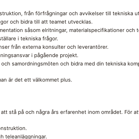
ruktion, från förfrågningar och avvikelser till tekniska u
gor och bidra till att teamet utvecklas.
ntation såsom elritningar, materialspecifikationer och t
ällare i tekniska frågor.
nser från externa konsulter och leverantörer.
ingsansvar i pågående projekt.
ts- och samordningsmöten och bidra med din tekniska kom
an är det ett välkommet plus.
att stå på och några års erfarenhet inom området. För att l
onstruktion.
ch teleanläggningar.