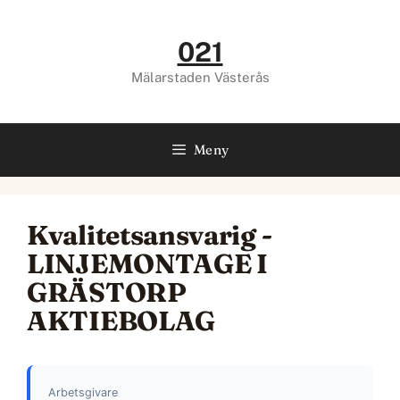
Hoppa
till
021
innehåll
Mälarstaden Västerås
Meny
Kvalitetsansvarig -
LINJEMONTAGE I
GRÄSTORP
AKTIEBOLAG
Arbetsgivare