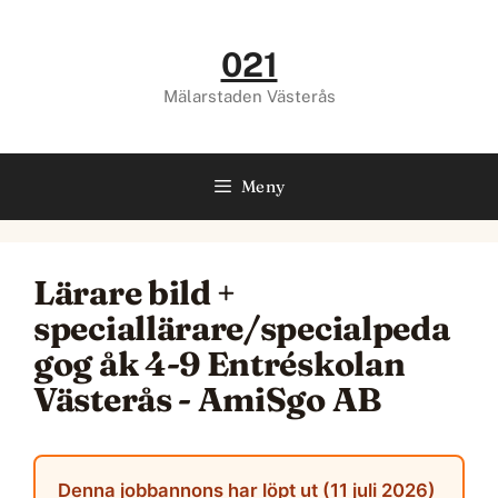
Hoppa
till
021
innehåll
Mälarstaden Västerås
Meny
Lärare bild +
speciallärare/specialpeda
gog åk 4-9 Entréskolan
Västerås - AmiSgo AB
Denna jobbannons har löpt ut (11 juli 2026)