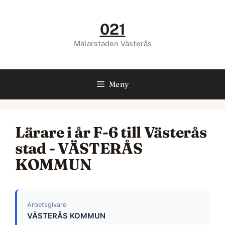
Hoppa
till
021
innehåll
Mälarstaden Västerås
Meny
Lärare i år F-6 till Västerås
stad - VÄSTERÅS
KOMMUN
Arbetsgivare
VÄSTERÅS KOMMUN