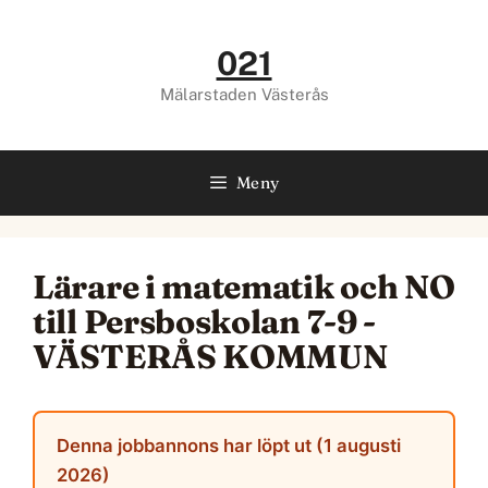
Hoppa
till
021
innehåll
Mälarstaden Västerås
Meny
Lärare i matematik och NO
till Persboskolan 7-9 -
VÄSTERÅS KOMMUN
Denna jobbannons har löpt ut (1 augusti
2026)