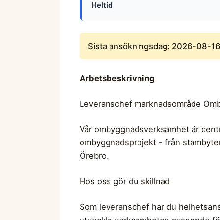
Heltid
Sista ansökningsdag: 2026-08-1
Arbetsbeskrivning
Leveranschef marknadsområde Omb
Vår ombyggnadsverksamhet är centra
ombyggnadsprojekt - från stambyten 
Örebro.
Hos oss gör du skillnad
Som leveranschef har du helhetsansv
utveckla verksamheten avseende för