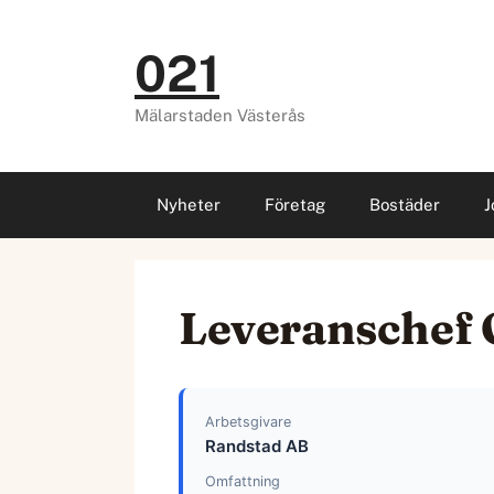
Hoppa
till
021
innehåll
Mälarstaden Västerås
Nyheter
Företag
Bostäder
J
Leveranschef
Arbetsgivare
Randstad AB
Omfattning