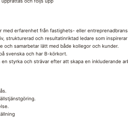
 upprättas och följs upp
jör med erfarenhet från fastighets- eller entreprenadbran
v, strukturerad och resultatinriktad ledare som inspirera
te och samarbetar lätt med både kollegor och kunder.
å svenska och har B-körkort.
n styrka och strävar efter att skapa en inkluderande arb
rås.
ällstjänstgöring.
lse.
ällning