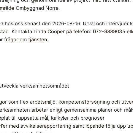
sområde Ombyggnad Norra.
ba hos oss senast den 2026-08-16. Urval och intervjuer 
tad. Kontakta Linda Cooper på telefon: 072-9889035 elle
 frågor om tjänsten.
 utveckla verksamhetsområdet
rågor som t ex arbetsmiljö, kompetensförsörjning och utv
t verksamheten arbetar enligt gemensamma planer och mål
plat till uppsatta mål, kalkyler och prognoser
I’er med avvikelserapportering samt löpande följa upp u