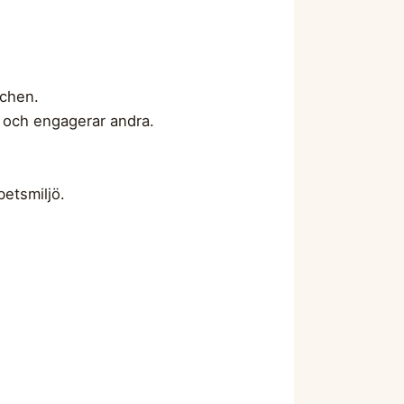
schen.
r och engagerar andra.
etsmiljö.