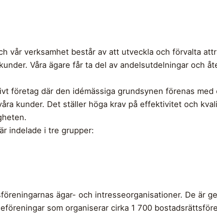
h vår verksamhet består av att utveckla och förvalta attra
kunder. Våra ägare får ta del av andelsutdelningar och åt
ivt företag där den idémässiga grundsynen förenas med 
våra kunder. Det ställer höga krav på effektivitet och kval
igheten.
 indelade i tre grupper:
föreningarnas ägar- och intresseorganisationer. De är ge
seföreningar som organiserar cirka 1 700 bostadsrättsfö