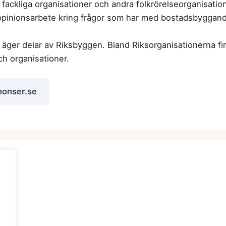
a fackliga organisationer och andra folkrörelseorganisat
 opinionsarbete kring frågor som har med bostadsbyggande
äger delar av Riksbyggen. Bland Riksorganisationerna fin
h organisationer.
nonser.se