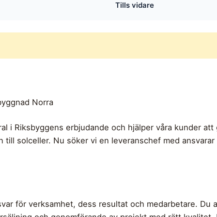
Tills vidare
6
yggnad Norra
l i Riksbyggens erbjudande och hjälper våra kunder att 
till solceller. Nu söker vi en leveranschef med ansvarar 
ar för verksamhet, dess resultat och medarbetare. Du an
säljning och genomförande av projekt med rätt kvalitet.