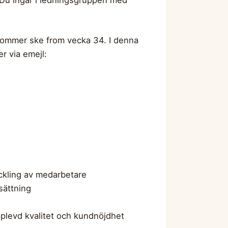
kommer ske from vecka 34. I denna
r via emejl:
eckling av medarbetare
sättning
pplevd kvalitet och kundnöjdhet