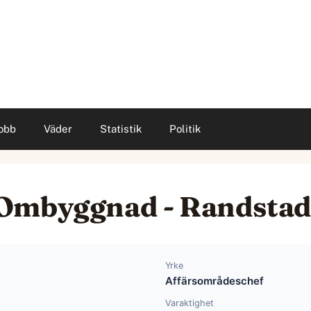
obb
Väder
Statistik
Politik
 Ombyggnad - Randsta
Yrke
Affärsområdeschef
Varaktighet