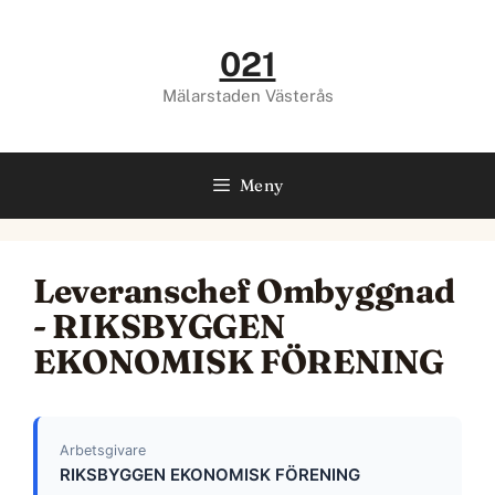
Hoppa
till
021
innehåll
Mälarstaden Västerås
Meny
Leveranschef Ombyggnad
- RIKSBYGGEN
EKONOMISK FÖRENING
Arbetsgivare
RIKSBYGGEN EKONOMISK FÖRENING