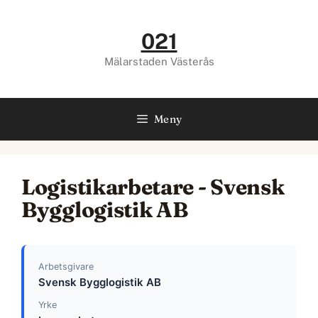
Hoppa
till
021
innehåll
Mälarstaden Västerås
Meny
Logistikarbetare - Svensk
Bygglogistik AB
Arbetsgivare
Svensk Bygglogistik AB
Yrke