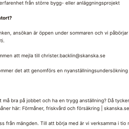
rfarenhet från större bygg- eller anläggningsprojekt
stort?
änken, ansökan är öppen under sommaren och vi påbörjar 
i.
mmen att mejla till
christer.backlin@skanska.se
mmer det att genomförs en nyanställningsundersökning 
t må bra på jobbet och ha en trygg anställning? Då tycker 
måner här: Förmåner, friskvård och försäkring | skanska.se
 oss från mängden. Till att börja med är vi verksamma i ti