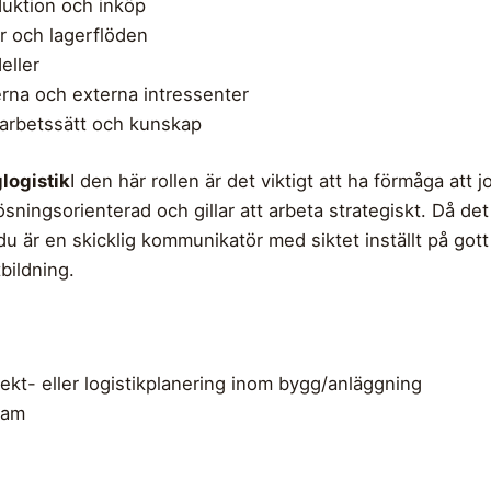
duktion och inköp
r och lagerflöden
eller
erna och externa intressenter
a arbetssätt och kunskap
logistik
I den här rollen är det viktigt att ha förmåga att
ösningsorienterad och gillar att arbeta strategiskt. Då de
 du är en skicklig kommunikatör med siktet inställt på go
bildning.
ekt- eller logistikplanering inom bygg/anläggning
ram