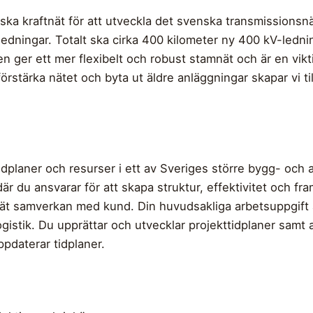
ka kraftnät för att utveckla det svenska transmissionsn
ledningar. Totalt ska cirka 400 kilometer ny 400 kV-ledn
 ger ett mer flexibelt och robust stamnät och är en vikt
rstärka nätet och byta ut äldre anläggningar skapar vi t
tidplaner och resurser i ett av Sveriges större bygg- och 
där du ansvarar för att skapa struktur, effektivitet och fra
tät samverkan med kund. Din huvudsakliga arbetsuppgift 
gistik. Du upprättar och utvecklar projekttidplaner samt
ppdaterar tidplaner.