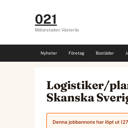
Hoppa
till
021
innehåll
Mälarstaden Västerås
Nyheter
Företag
Bostäder
J
Logistiker/pla
Skanska Sveri
Denna jobbannons har löpt ut (27 