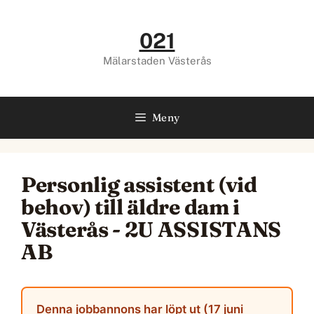
Hoppa
till
021
innehåll
Mälarstaden Västerås
Meny
Personlig assistent (vid
behov) till äldre dam i
Västerås - 2U ASSISTANS
AB
Denna jobbannons har löpt ut (17 juni