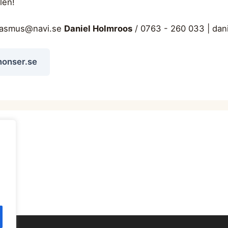
len!
rasmus@navi.se
Daniel Holmroos
/ 0763 - 260 033 |
dan
nonser.se