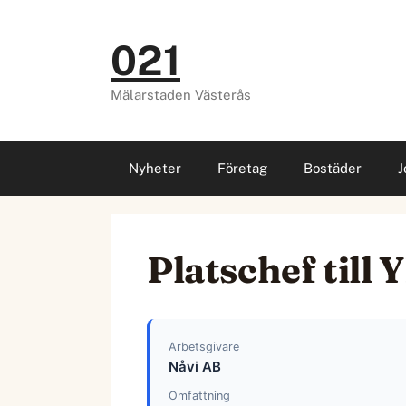
Hoppa
till
021
innehåll
Mälarstaden Västerås
Nyheter
Företag
Bostäder
J
Platschef till
Arbetsgivare
Nåvi AB
Omfattning