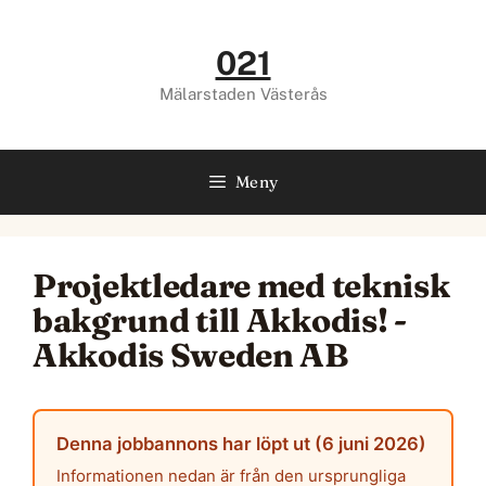
Hoppa
till
021
innehåll
Mälarstaden Västerås
Meny
Projektledare med teknisk
bakgrund till Akkodis! -
Akkodis Sweden AB
Denna jobbannons har löpt ut (6 juni 2026)
Informationen nedan är från den ursprungliga