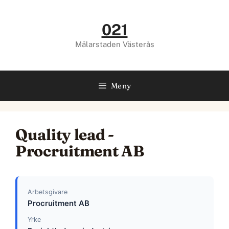
Hoppa
till
021
innehåll
Mälarstaden Västerås
Meny
Quality lead -
Procruitment AB
Arbetsgivare
Procruitment AB
Yrke