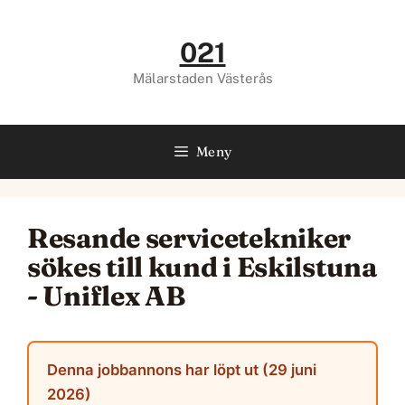
Hoppa
till
021
innehåll
Mälarstaden Västerås
Meny
Resande servicetekniker
sökes till kund i Eskilstuna
- Uniflex AB
Denna jobbannons har löpt ut (29 juni
2026)