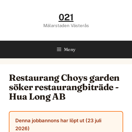
Hoppa
till
021
innehåll
Mälarstaden Västerås
Meny
Restaurang Choys garden
söker restaurangbiträde -
Hua Long AB
Denna jobbannons har löpt ut (23 juli
2026)