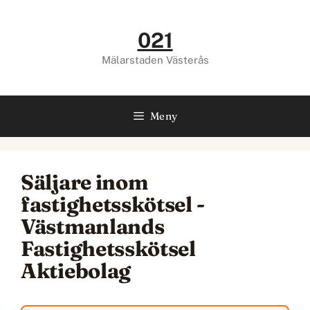
Hoppa
till
021
innehåll
Mälarstaden Västerås
Meny
Säljare inom
fastighetsskötsel -
Västmanlands
Fastighetsskötsel
Aktiebolag