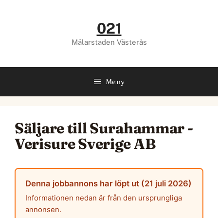
Hoppa
till
021
innehåll
Mälarstaden Västerås
Meny
Säljare till Surahammar -
Verisure Sverige AB
Denna jobbannons har löpt ut (21 juli 2026)
Informationen nedan är från den ursprungliga
annonsen.