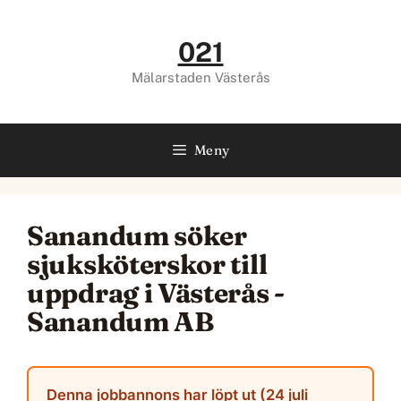
Hoppa
till
021
innehåll
Mälarstaden Västerås
Meny
Sanandum söker
sjuksköterskor till
uppdrag i Västerås -
Sanandum AB
Denna jobbannons har löpt ut (24 juli