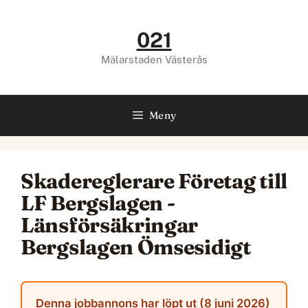
Hoppa
till
021
innehåll
Mälarstaden Västerås
Meny
Skadereglerare Företag till
LF Bergslagen -
Länsförsäkringar
Bergslagen Ömsesidigt
Denna jobbannons har löpt ut (8 juni 2026)