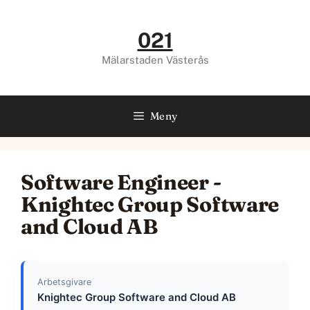
Hoppa
till
021
innehåll
Mälarstaden Västerås
Meny
Software Engineer -
Knightec Group Software
and Cloud AB
Arbetsgivare
Knightec Group Software and Cloud AB