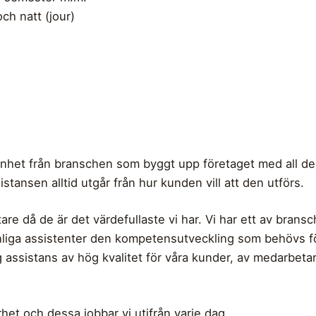
ch natt (jour)
renhet från branschen som byggt upp företaget med all d
sistansen alltid utgår från hur kunden vill att den utförs.
re då de är det värdefullaste vi har. Vi har ett av brans
iga assistenter den kompetensutveckling som behövs för a
g assistans av hög kvalitet för våra kunder, av medarbetar
rhet och dessa jobbar vi utifrån varje dag.