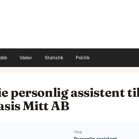
obb
Väder
Statistik
Politik
personlig assistent til
asis Mitt AB
Yrke
Personlig assistent