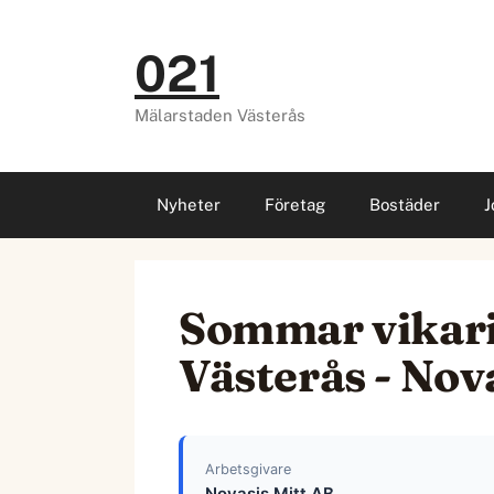
Hoppa
till
021
innehåll
Mälarstaden Västerås
Nyheter
Företag
Bostäder
J
Sommar vikarie 
Västerås - Nov
Arbetsgivare
Novasis Mitt AB