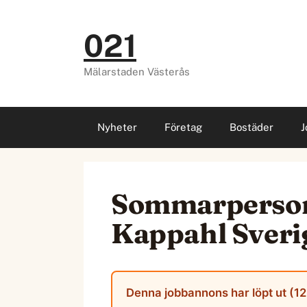
Hoppa
till
021
innehåll
Mälarstaden Västerås
Nyheter
Företag
Bostäder
J
Sommarpersona
Kappahl Sveri
Denna jobbannons har löpt ut (12