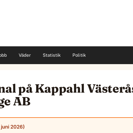
obb
Väder
Statistik
Politik
l på Kappahl Västerås,
ge AB
 juni 2026)