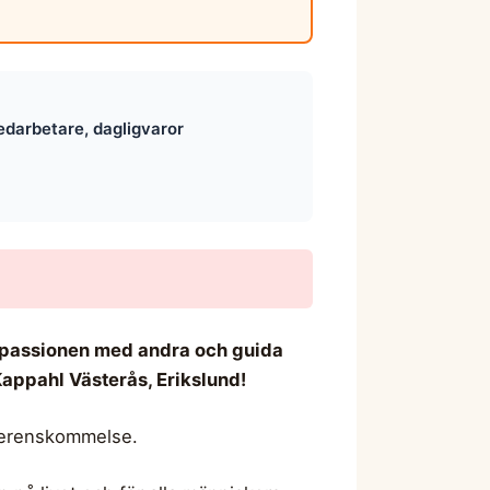
edarbetare, dagligvaror
en passionen med andra och guida
Kappahl Västerås, Erikslund!
överenskommelse.