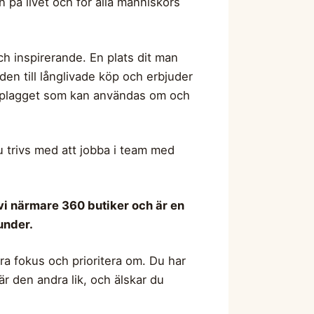
in på livet och för alla människors
ch inspirerande. En plats dit man
en till långlivade köp och erbjuder
ritplagget som kan användas om och
u trivs med att jobba i team med
 vi närmare 360 butiker och är en
under.
dra fokus och prioritera om. Du har
är den andra lik, och älskar du