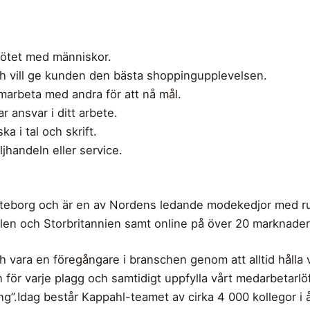
 mötet med människor.
och vill ge kunden den bästa shoppingupplevelsen.
amarbeta med andra för att nå mål.
ar ansvar i ditt arbete.
 i tal och skrift.
jhandeln eller service.
teborg och är en av Nordens ledande modekedjor med r
Polen och Storbritannien samt online på över 20 marknader
ch vara en föregångare i branschen genom att alltid hålla 
för varje plagg och samtidigt uppfylla vårt medarbetarlöf
ng”.Idag består Kappahl-teamet av cirka 4 000 kollegor i å