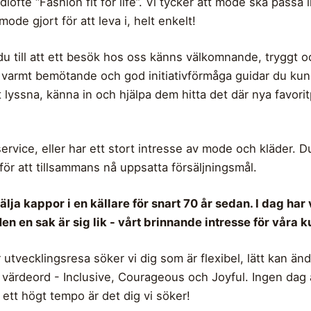
löfte “Fashion fit for life”. Vi tycker att mode ska passa 
mode gjort för att leva i, helt enkelt!
 du till att ett besök hos oss känns välkomnande, tryggt o
 varmt bemötande och god initiativförmåga guidar du kund
t lyssna, känna in och hjälpa dem hitta det där nya favo
ervice, eller har ett stort intresse av mode och kläder. D
 för att tillsammans nå uppsatta försäljningsmål.
lja kappor i en källare för snart 70 år sedan. I dag har
 en sak är sig lik - vårt brinnande intresse för våra k
 utvecklingsresa söker vi dig som är flexibel, lätt kan än
ls värdeord - Inclusive, Courageous och Joyful. Ingen dag 
 ett högt tempo är det dig vi söker!