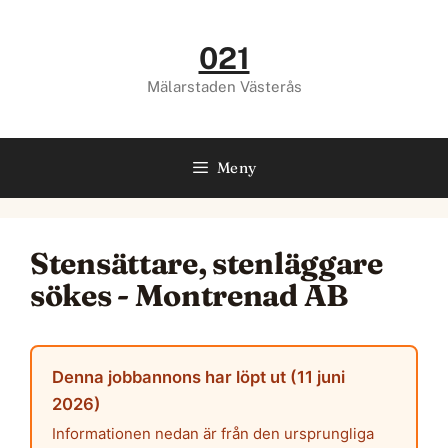
Hoppa
till
021
innehåll
Mälarstaden Västerås
Meny
Stensättare, stenläggare
sökes - Montrenad AB
Denna jobbannons har löpt ut (11 juni
2026)
Informationen nedan är från den ursprungliga