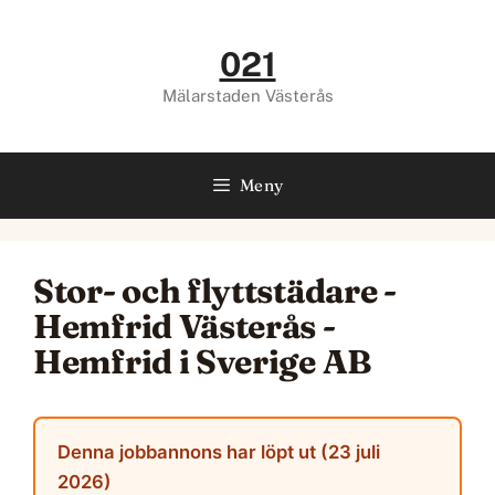
Hoppa
till
021
innehåll
Mälarstaden Västerås
Meny
Stor- och flyttstädare -
Hemfrid Västerås -
Hemfrid i Sverige AB
Denna jobbannons har löpt ut (23 juli
2026)