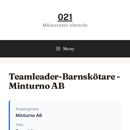
Hoppa
till
021
innehåll
Mälarstaden Västerås
Meny
Teamleader-Barnskötare -
Minturno AB
Arbetsgivare
Minturno AB
Yrke