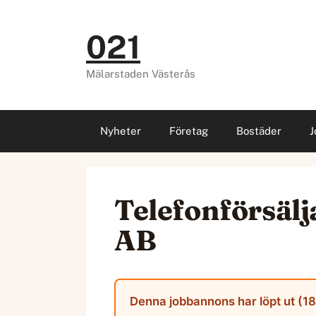
Hoppa
till
021
innehåll
Mälarstaden Västerås
Nyheter
Företag
Bostäder
J
Telefonförsälj
AB
Denna jobbannons har löpt ut (18 