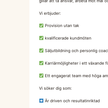
gillar att ta ansvar, arbeta mot mål oc
Vi erbjuder:
Provision utan tak
kvalificerade kundmöten
Säljutbildning och personlig coac
Karriärmöjligheter i ett växande f
Ett engagerat team med höga amb
Vi söker dig som:
Är driven och resultatinriktad