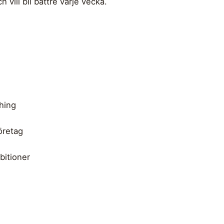
h vill bli bättre varje vecka.
hing
öretag
itioner