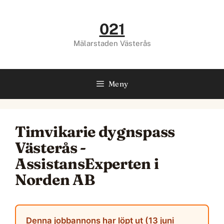
Hoppa
till
021
innehåll
Mälarstaden Västerås
Meny
Timvikarie dygnspass
Västerås -
AssistansExperten i
Norden AB
Denna jobbannons har löpt ut (13 juni